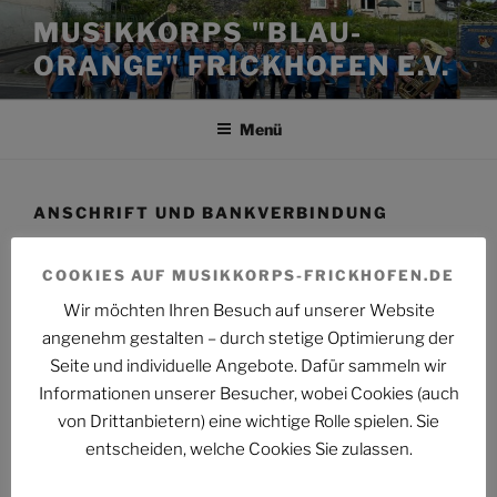
Zum
MUSIKKORPS "BLAU-
Inhalt
ORANGE" FRICKHOFEN E.V.
springen
Menü
ANSCHRIFT UND BANKVERBINDUNG
Der Sitz des Vereins ist
Dornburg-Frickhofen
COOKIES AUF MUSIKKORPS-FRICKHOFEN.DE
Wir möchten Ihren Besuch auf unserer Website
Die Postalische Anschrift
angenehm gestalten – durch stetige Optimierung der
Seite und individuelle Angebote. Dafür sammeln wir
Musikkorps „Blau-Orange“ Frickhofen e.V.
Informationen unserer Besucher, wobei Cookies (auch
z. Hd. Stefan Müsch
von Drittanbietern) eine wichtige Rolle spielen. Sie
Germbacher Weg 3
entscheiden, welche Cookies Sie zulassen.
65599 Dornburg-Frickhofen