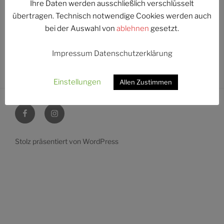
Ihre Daten werden ausschließlich verschlüsselt
Unsere Bankverbindungen:
übertragen. Technisch notwendige Cookies werden auch
bei der Auswahl von
ablehnen
gesetzt.
Commerzbank AG
BIC:
COBADEFFXXX
Impressum
Datenschutzerklärung
IBAN:
DE41 5114 0029 0132 7774 00
Einstellungen
Allen Zustimmen
Facebook
Instagram
Stolz präsentiert von WordPress