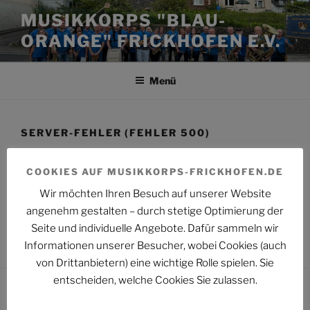
Zum
MUSIKKORPS "BLAU-
Inhalt
ORANGE" FRICKHOFEN E.V.
springen
Menü
SERVER-FEHLER (FEHLER 500)
Server-Fehler (Fehler 500)
COOKIES AUF MUSIKKORPS-FRICKHOFEN.DE
Wir möchten Ihren Besuch auf unserer Website
Hier ist ein 500-Fehler aufgetreten – bitte gehen Sie
angenehm gestalten – durch stetige Optimierung der
auf die
Startseite
https://musikkorps-frickhofen.de/
Seite und individuelle Angebote. Dafür sammeln wir
Informationen unserer Besucher, wobei Cookies (auch
von Drittanbietern) eine wichtige Rolle spielen. Sie
entscheiden, welche Cookies Sie zulassen.
Facebook
Instagram