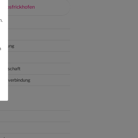
orpsfrickhofen
n.
klärung
n
gliedschaft
 Bankverbindung