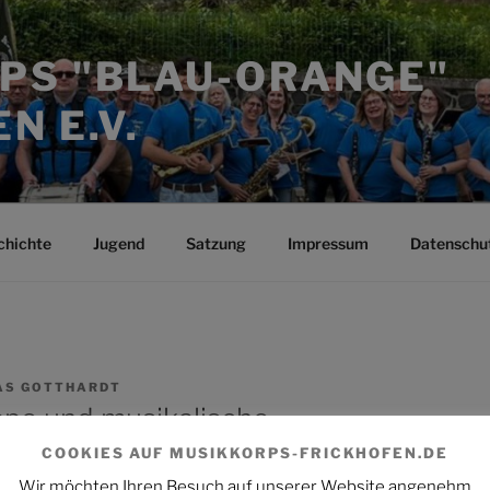
PS "BLAU-ORANGE"
N E.V.
chichte
Jugend
Satzung
Impressum
Datenschu
AS GOTTHARDT
ppe und musikalische
ucht!
COOKIES AUF MUSIKKORPS-FRICKHOFEN.DE
musikko
Wir möchten Ihren Besuch auf unserer Website angenehm