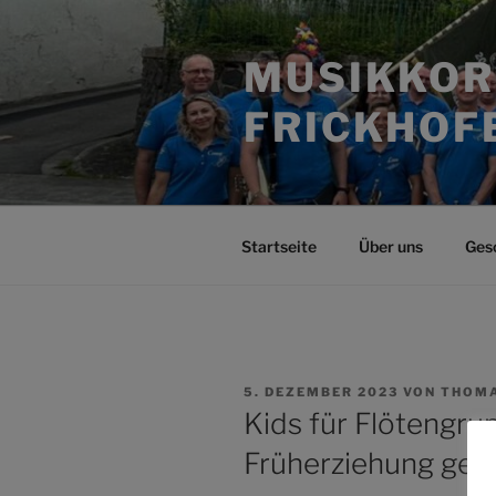
Zum
Inhalt
MUSIKKOR
springen
FRICKHOFE
Startseite
Über uns
Ges
VERÖFFENTLICHT
5. DEZEMBER 2023
VON
THOM
AM
Kids für Flötengru
Früherziehung ges