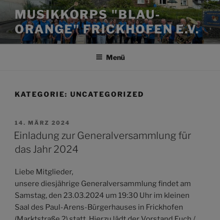
Zum
MUSIKKORPS "BLAU-
Inhalt
ORANGE" FRICKHOFEN E.V.
springen
Menü
KATEGORIE:
UNCATEGORIZED
VERÖFFENTLICHT
14. MÄRZ 2024
AM
Einladung zur Generalversammlung für
das Jahr 2024
Liebe Mitglieder,
unsere diesjährige Generalversammlung findet am
Samstag, den 23.03.2024 um 19:30 Uhr im kleinen
Saal des Paul-Arens-Bürgerhauses in Frickhofen
(Marktstraße 2) statt. Hierzu lädt der Vorstand Euch /