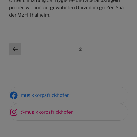
Unter Einhaltung der Hygiene- und Abstandsregeln
proben wir nun zur gewohnten Uhrzeit im großen Saal
der MZH Thalheim.
Beitragsnavigation
Vorherige
Seite
2
Seite
musikkorpsfrickhofen
@musikkorpsfrickhofen